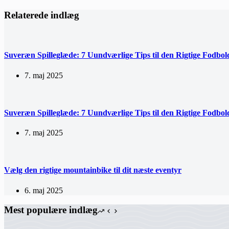
Relaterede indlæg
Suveræn Spilleglæde: 7 Uundværlige Tips til den Rigtige Fodbol
7. maj 2025
Suveræn Spilleglæde: 7 Uundværlige Tips til den Rigtige Fodbol
7. maj 2025
Vælg den rigtige mountainbike til dit næste eventyr
6. maj 2025
Mest populære indlæg