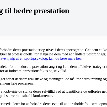
 til bedre præstation
at forbedre deres præstationer og trives i deres sportsgrene. Gennem en 
rer til professionelle, for at hjælpe dem med at håndtere udfordringer, 
have hjælp af en sportspsykolog, kan du læse mere her
.
leter for at reducere præstationsangst og lære dem effektive strategier 
r at forbedre præstationsfokus og selvtillid.
oger for at definere realistiske og meningsfulde mål for deres træning
 gennem hele processen.
 at opbygge og styrke deres selvtillid ved at identificere og udfordre n
pnå større robusthed i konkurrence.
med atleter for at forbedre deres evne til at opretholde fokuseret o