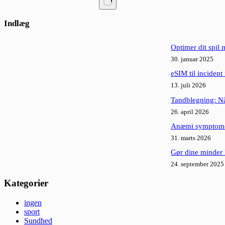
Ingen
resultater
Indlæg
Optimer dit spil
30. januar 2025
eSIM til incident
13. juli 2026
Tandblegning: Når
26. april 2026
Anæmi symptomer
31. marts 2026
Gør dine minder
24. september 2025
Kategorier
ingen
sport
Sundhed