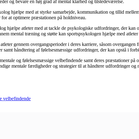
eder og bevare en høj grad af mental klarhed og tilstedeværelse.
olog hjælpe med at styrke samarbejde, kommunikation og tillid mellem
 for at optimere præstationen på holdniveau.
g hjælpe atleter med at tackle de psykologiske udfordringer, der kan op
ennem mental træning og støtte kan sportspsykologen hjælpe med atleter 
leter gennem overgangsperioder i deres karriere, såsom overgangen fra a
ser samt håndtering af følelsesmæssige udfordringer, der kan opstå i fo
es mentale og følelsesmæssige velbefindende samt deres præstationer på 
dige mentale færdigheder og strategier til at håndtere udfordringer og n
e velbefindende