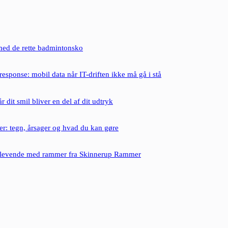
 med de rette badmintonsko
 response: mobil data når IT-driften ikke må gå i stå
 dit smil bliver en del af dit udtryk
: tegn, årsager og hvad du kan gøre
 levende med rammer fra Skinnerup Rammer