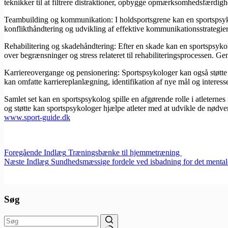
teknikker til at filtrere distraktioner, opbygge opmærksomhedsfærdigh
Teambuilding og kommunikation: I holdsportsgrene kan en sportspsyk
konflikthåndtering og udvikling af effektive kommunikationsstrategier
Rehabilitering og skadehåndtering: Efter en skade kan en sportspsykolo
over begrænsninger og stress relateret til rehabiliteringsprocessen. G
Karriereovergange og pensionering: Sportspsykologer kan også støtte at
kan omfatte karriereplanlægning, identifikation af nye mål og interes
Samlet set kan en sportspsykolog spille en afgørende rolle i atletern
og støtte kan sportspsykologer hjælpe atleter med at udvikle de nødven
www.sport-guide.dk
Foregående
Indlæg
Træningsbænke til hjemmetræning
Næste
Indlæg
Sundhedsmæssige fordele ved isbadning for det mental
Søg